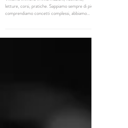
Francesco Sartori
Come avviene davvero il
cambiamento? Perché è
fondamentale lavorare sul corpo?
Viviamo immersi in informazioni, notifiche,
letture, corsi, pratiche. Sappiamo sempre di più,
comprendiamo concetti complessi, abbiamo
mappe dettagliate di ciò che dovremmo fare per
stare meglio, evolvere, realizzarci. Leggiamo,
facciamo corsi online, usiamo App per il
miglioramento e cambiamento, eppure, spesso, il
cambiamento reale non arriva. O arriva solo per
brevi periodi, per poi dissolversi. Questo accade
perché abbiamo spostato il baricentro del
cambiamento nel luogo