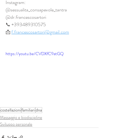
Instagram: 
@sessualita_consapevole_tantra 
@dr.francescosartori 
📞 +393489310575 
📩 
f.francescosartori@gmail.com
https://youtu.be/CVDXfC9atGQ
costellazioni
familiari
dna
Massaggio e biodiscipline
Sviluppo personale