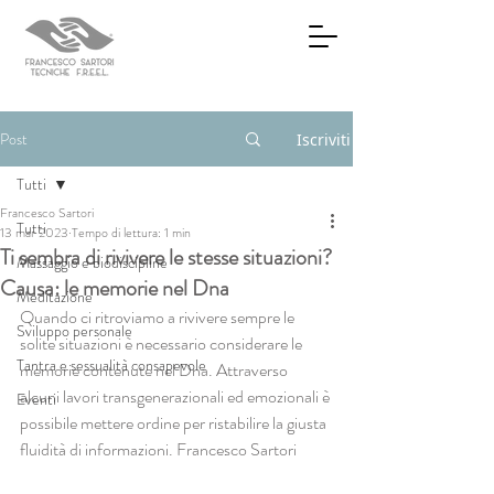
Post
Iscriviti
Tutti
Francesco Sartori
Tutti
13 mar 2023
Tempo di lettura: 1 min
Ti sembra di rivivere le stesse situazioni?
Massaggio e biodiscipline
Causa: le memorie nel Dna
Meditazione
Quando ci ritroviamo a rivivere sempre le 
Sviluppo personale
solite situazioni è necessario considerare le 
Tantra e sessualità consapevole
memorie contenute nel Dna. Attraverso 
alcuni lavori transgenerazionali ed emozionali è 
Eventi
possibile mettere ordine per ristabilire la giusta 
fluidità di informazioni. Francesco Sartori  