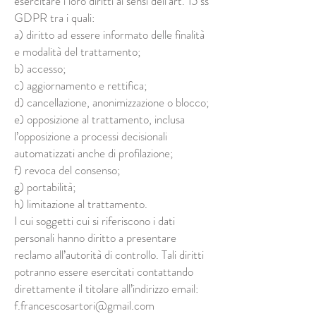
esercitare i loro diritti ai sensi dell’art. 15 ss
GDPR tra i quali:
a) diritto ad essere informato delle finalità
e modalità del trattamento;
b) accesso;
c) aggiornamento e rettifica;
d) cancellazione, anonimizzazione o blocco;
e) opposizione al trattamento, inclusa
l’opposizione a processi decisionali
automatizzati anche di profilazione;
f) revoca del consenso;
g) portabilità;
h) limitazione al trattamento.
I cui soggetti cui si riferiscono i dati
personali hanno diritto a presentare
reclamo all’autorità di controllo. Tali diritti
potranno essere esercitati contattando
direttamente il titolare all’indirizzo email:
f.francescosartori@gmail.com