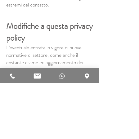
estremi del contatto.
Modifiche a questa privacy
policy
L’eventuale entrata in vigore di nuove
normative di settore, come anche il
costante esame ed aggiornamento dei
servizi all’utente, potrebbe comportare la
necessità di variare le modalità di
trattamento dei dati personali degli utenti.
E’ pertanto possibile che la nostra privacy
policy subisca modifiche nel tempo ed
invitiamo, pertanto, il visitatore a
consultare periodicamente questa pagina.
Titolare del trattamento è Francesco
Sartori con sede in Via Jonoch, 16, 36056,