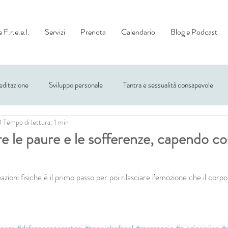
 F.r.e.e.l.
Servizi
Prenota
Calendario
Blog e Podcast
ditazione
Sviluppo personale
Tantra e sessualità consapevole
0
Tempo di lettura: 1 min
 le paure e le sofferenze, capendo c
zioni fisiche è il primo passo per poi rilasciare l’emozione che il cor