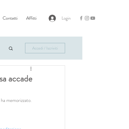
Contatti
Affitti
Login
Accedi / Iscriviti
osa accade
po ha memorizzato.