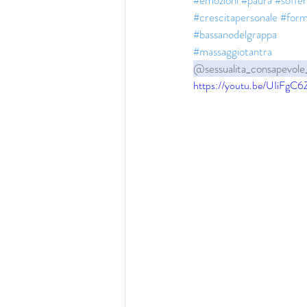
#emozioni
#paura
#soffe
#crescitapersonale
#form
#bassanodelgrappa
#massaggiotantra
@sessualita_consapevole
https://youtu.be/UIiFgC