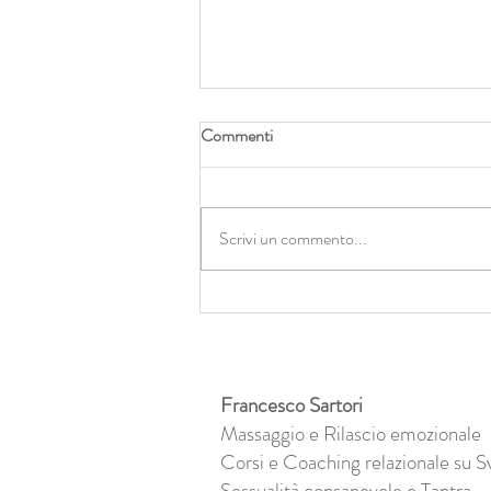
Commenti
Scrivi un commento...
Abbracci di luce e zero
cambiamento: il lato oscuro
dell’olismo
Francesco Sartori
Massaggio e Rilascio emozionale
Corsi e Coaching relazionale su S
Sessualità consapevole e Tantra