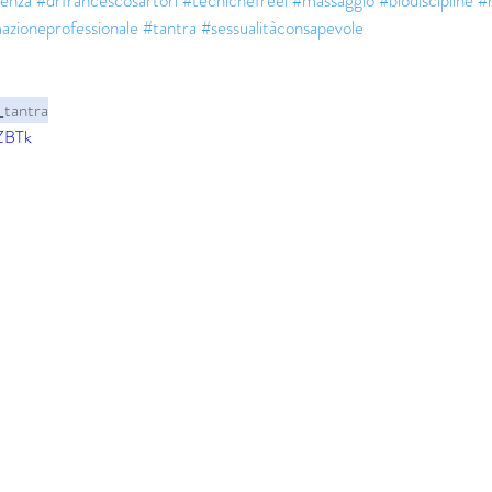
renza
#drfrancescosartori
#tecnichefreel
#massaggio
#biodiscipline
#
azioneprofessionale
#tantra
#sessualitàconsapevole
_tantra
6ZBTk