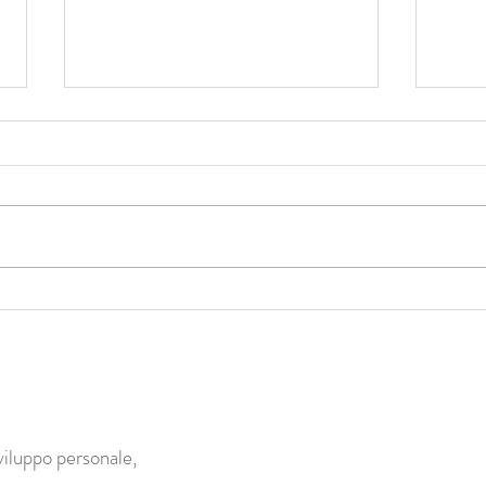
Come avviene davvero il
Perch
cambiamento? Perché è
profo
fondamentale lavorare sul corpo?
più d
calif
viluppo personale,