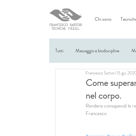
Chi sono
Tecniche
Tutti
Massaggio e biodiscipline
Me
Francesco Sartori
15 giu 202
Eventi
Come superare
nel corpo.
Rendere consapevoli le rea
Francesco