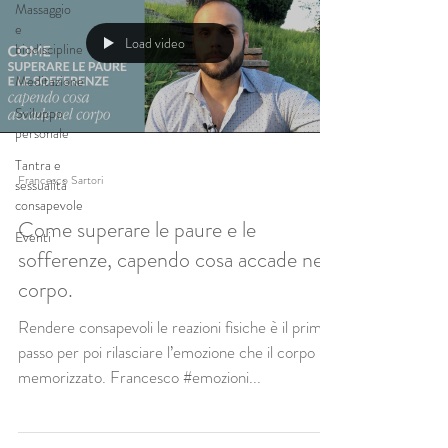
Massaggio
e
Load video
biodiscipline
Meditazione
Sviluppo
personale
Tantra e
Francesco Sartori
sessualità
consapevole
Come superare le paure e le
Eventi
sofferenze, capendo cosa accade nel
corpo.
Rendere consapevoli le reazioni fisiche è il primo
passo per poi rilasciare l’emozione che il corpo ha
memorizzato. Francesco #emozioni...