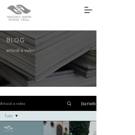
BLOG
articoli e video
Articoli e video
Iscriviti
Tutti
Tutti