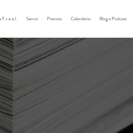
 F.r.e.e.l.
Servizi
Prenota
Calendario
Blog e Podcast