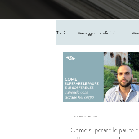
Tutti
Massaggio e biodiscipline
Med
Francesco Sartori
Come superare le paure e 