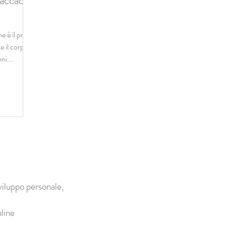
 accade
e è il primo
e il corpo
i...
viluppo personale,
line