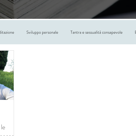
itazione
Sviluppo personale
Tantra e sessualità consapevole
le