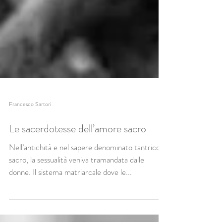
Francesco Sartori
Le sacerdotesse dell’amore sacro
Nell’antichità e nel sapere denominato tantrico e
sacro, la sessualità veniva tramandata dalle
donne. Il sistema matriarcale dove le...