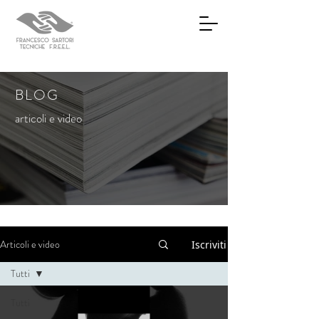
BLOG
articoli e video
Articoli e video
Iscriviti
Tutti
Tutti