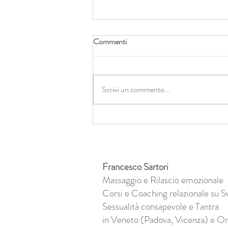
Commenti
Scrivi un commento...
Abbracci di luce e zero
cambiamento: il lato oscuro
dell’olismo
Francesco Sartori
Massaggio e Rilascio emozionale
Corsi e Coaching relazionale su S
Sessualità consapevole e Tantra
in Veneto (Padova, Vicenza) e On