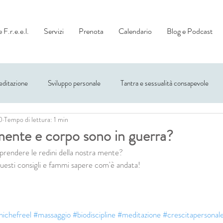
 F.r.e.e.l.
Servizi
Prenota
Calendario
Blog e Podcast
ditazione
Sviluppo personale
Tantra e sessualità consapevole
0
Tempo di lettura: 1 min
mente e corpo sono in guerra?
prendere le redini della nostra mente?
uesti consigli e fammi sapere com'è andata!
nichefreel
#massaggio
#biodiscipline
#meditazione
#crescitapersonal