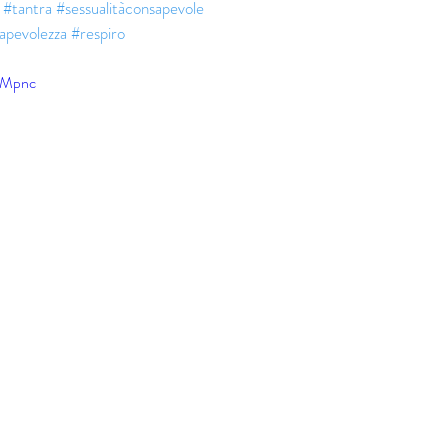
#tantra
#sessualitàconsapevole
apevolezza
#respiro
kMpnc