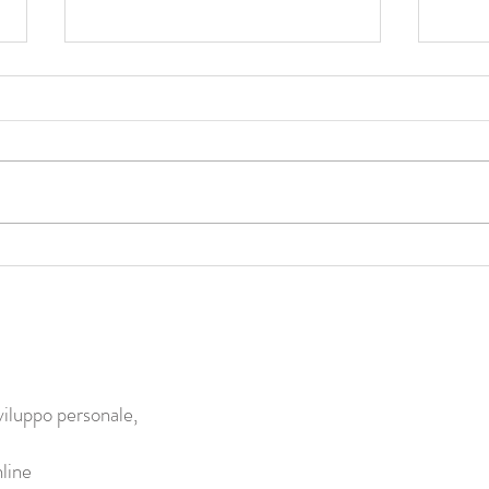
Come avviene davvero il
Perch
cambiamento? Perché è
profo
fondamentale lavorare sul corpo?
più d
calif
viluppo personale,
line