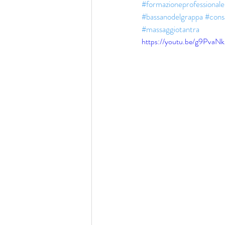
#formazioneprofessionale
#bassanodelgrappa
#cons
#massaggiotantra
https://youtu.be/g9PvaN