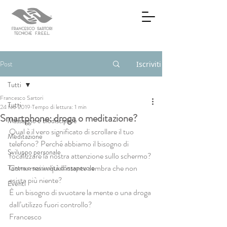
Post
Iscriviti
Tutti
Francesco Sartori
Tutti
24 feb 2019
Tempo di lettura: 1 min
Smartphone: droga o meditazione?
Massaggio e biodiscipline
Qual è il vero significato di scrollare il tuo 
Meditazione
telefono? Perché abbiamo il bisogno di 
Sviluppo personale
focalizzare la nostra attenzione sullo schermo?
Come mai in quell’istante sembra che non 
Tantra e sessualità consapevole
esista più niente?
Eventi
È un bisogno di svuotare la mente o una droga 
dall’utilizzo fuori controllo?
Francesco