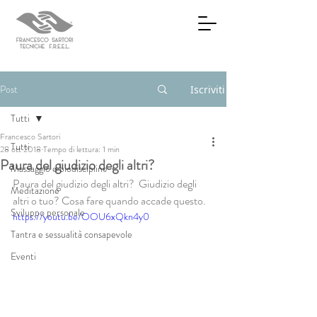
Post
Iscriviti
Tutti
Francesco Sartori
Tutti
28 ott 2018
Tempo di lettura: 1 min
Paura del giudizio degli altri?
Massaggio e biodiscipline
Paura del giudizio degli altri?  Giudizio degli 
Meditazione
altri o tuo? Cosa fare quando accade questo.
Sviluppo personale
https://youtu.be/OOU6xQkn4y0
Tantra e sessualità consapevole
Eventi