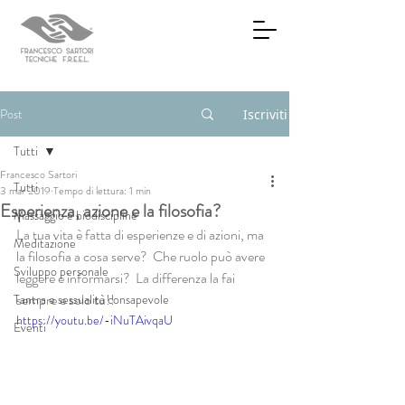
Post
Iscriviti
Tutti
Francesco Sartori
Tutti
3 mar 2019
Tempo di lettura: 1 min
Esperienza, azione e la filosofia?
Massaggio e biodiscipline
La tua vita è fatta di esperienze e di azioni, ma 
Meditazione
la filosofia a cosa serve?  Che ruolo può avere 
Sviluppo personale
leggere e informarsi?  La differenza la fai 
sempre e solo tu!!
Tantra e sessualità consapevole
https://youtu.be/-iNuTAivqaU
Eventi