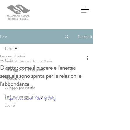
Post
Iscriviti
Tutti
Francesco Sartori
Tutti
26 nov 2020
Tempo di lettura: 0 min
Diretta: come il piacere e l'energia
Massaggio e biodiscipline
sessuale sono spinta per le relazioni e
Meditazione
l'abbondanza
Sviluppo personale
Tantra e sessualità consapevole
https://youtu.be/Iff3s-mjQMg
Eventi