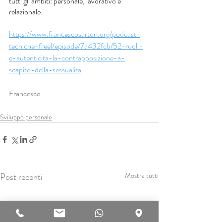
tutti gli ambiti: personale, lavorativo e 
relazionale. 
https://www.francescosartori.org/podcast-
tecniche-freel/episode/7a432fcb/52-ruoli-
e-autenticita-la-contrapposizione-a-
scapito-della-sessualita
Francesco
Sviluppo personale
Post recenti
Mostra tutti