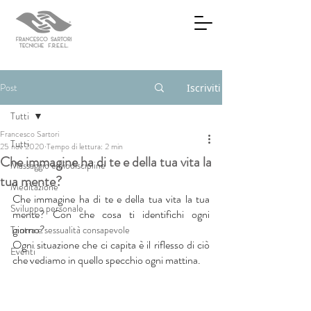
Post
Iscriviti
Tutti
Francesco Sartori
Tutti
25 nov 2020
Tempo di lettura: 2 min
Che immagine ha di te e della tua vita la
Massaggio e biodiscipline
tua mente?
Meditazione
Che immagine ha di te e della tua vita la tua 
Sviluppo personale
mente? Con che cosa ti identifichi ogni 
giorno? 
Tantra e sessualità consapevole
Ogni situazione che ci capita è il riflesso di ciò 
Eventi
che vediamo in quello specchio ogni mattina.