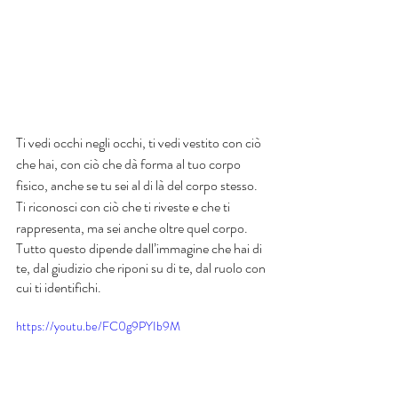
Ti vedi occhi negli occhi, ti vedi vestito con ciò 
che hai, con ciò che dà forma al tuo corpo 
fisico, anche se tu sei al di là del corpo stesso. 
Ti riconosci con ciò che ti riveste e che ti 
rappresenta, ma sei anche oltre quel corpo. 
Tutto questo dipende dall’immagine che hai di 
te, dal giudizio che riponi su di te, dal ruolo con 
cui ti identifichi.
https://youtu.be/FC0g9PYIb9M