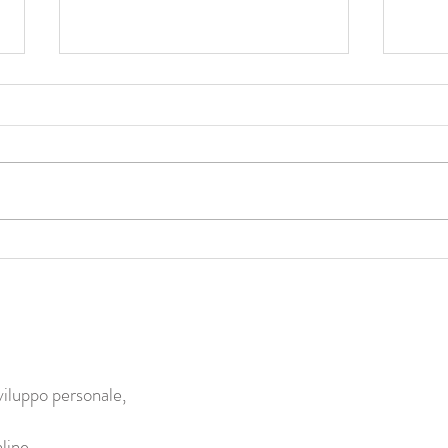
Il Corpo è il Portale per evolvere
Abbra
cambi
dell’
viluppo personale,
line