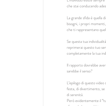
L'individuo esiste sempre
che stai conducendo ades
La grande sfida è quella di
bisogni, i propri momenti, 
che ti rappresentano quell
Se questa tua individualit
reprimerai questo tuo sent
completamente la tua indiv
Il rapporto dovrebbe avere
sarebbe il senso?
L’epilogo di questo video
festa, di divertimento, se
di serenità.
Però evidentemente il “tu 