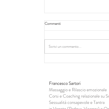
Commenti
Scrivi un commento...
Quei sogni nascosti erano il
contatto profondo con te.
Francesco Sartori
Massaggio e Rilascio emozionale
Corsi e Coaching relazionale su S
Sessualità consapevole e Tantra
in Veneto (Padova, Vicenza) e On