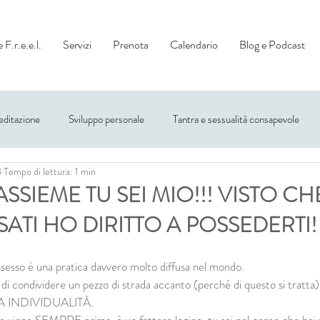
 F.r.e.e.l.
Servizi
Prenota
Calendario
Blog e Podcast
ditazione
Sviluppo personale
Tantra e sessualità consapevole
8
Tempo di lettura: 1 min
SSIEME TU SEI MIO!!! VISTO CH
ATI HO DIRITTO A POSSEDERTI!
ossesso è una pratica davvero molto diffusa nel mondo.
 condividere un pezzo di strada accanto (perché di questo si tratta), 
 INDIVIDUALITÀ.