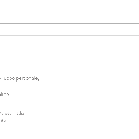
Il Corpo è il Portale per evolvere
Abbra
cambi
dell’
viluppo personale,
line
eneto - Italia
285