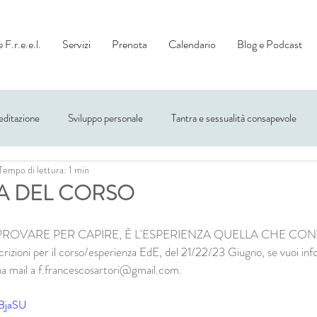
 F.r.e.e.l.
Servizi
Prenota
Calendario
Blog e Podcast
ditazione
Sviluppo personale
Tantra e sessualità consapevole
Tempo di lettura: 1 min
LA DEL CORSO
ROVARE PER CAPIRE, È L'ESPERIENZA QUELLA CHE CON
crizioni per il corso/esperienza EdE, del 21/22/23 Giugno, se vuoi inf
na mail a f.francescosartori@gmail.com.
RBjaSU