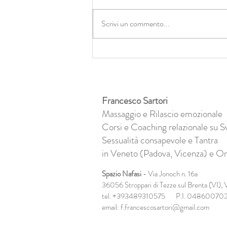
Scrivi un commento...
Quei sogni nascosti erano il
contatto profondo con te.
Francesco Sartori
Massaggio e Rilascio emozionale
Corsi e Coaching relazionale su S
Sessualità consapevole e Tantra
in Veneto (Padova, Vicenza) e On
Spazio Nafasi
- Via Jonoch n. 16a
36056 Stroppari di Tezze sul Brenta (VI),
V
tel. +393489310575 P.I. 04860070
email:
f.francescosartori@gmail.com