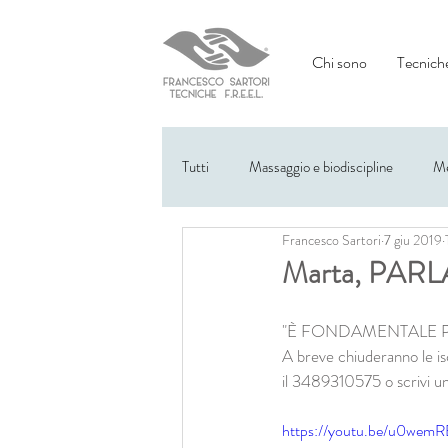
Chi sono
Tecniche
Tutti
Massaggio e biodiscipline
Me
Francesco Sartori
7 giu 2019
Eventi
Marta, PAR
"È FONDAMENTALE P
A breve chiuderanno le is
il 3489310575 o scrivi u
https://youtu.be/u0wem