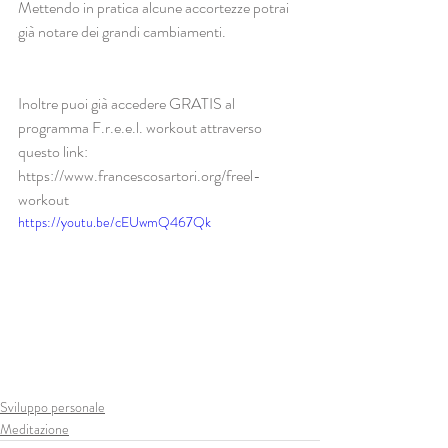
Mettendo in pratica alcune accortezze potrai 
già notare dei grandi cambiamenti.
Inoltre puoi già accedere GRATIS al 
programma F.r.e.e.l. workout attraverso 
questo link:
https://www.francescosartori.org/freel-
workout
https://youtu.be/cEUwmQ467Qk
Sviluppo personale
Meditazione