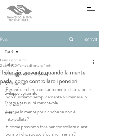
Post
Iscriviti
Tutti
Francesco Sartori
Tutti
2 apr 2020
Tempo di lettura: 1 min
Il silenzio spaventa quando la mente
Massaggio e biodiscipline
parla, come controllare i pensieri
Meditazione
Perché cerchimo costantemente distrazioni e 
Sviluppo personale
non riusciamo semplicemente a rimanere in 
Tantra e sessualità consapevole
silenzio? 
Perché la mente parla anche se non è 
Eventi
interpellata? 
E come possiamo fare per controllare questi 
pensieri che spesso sfociano in ansia?