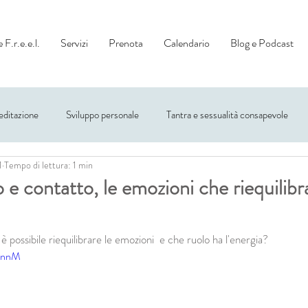
 F.r.e.e.l.
Servizi
Prenota
Calendario
Blog e Podcast
ditazione
Sviluppo personale
Tantra e sessualità consapevole
1
Tempo di lettura: 1 min
 e contatto, le emozioni che riequilib
 possibile riequilibrare le emozioni  e che ruolo ha l'energia?
qDnnM