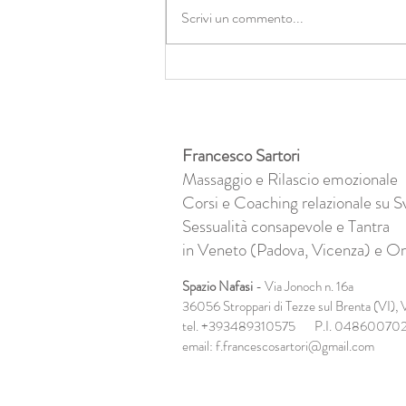
Scrivi un commento...
Abbracci di luce e zero
cambiamento: il lato oscuro
dell’olismo
Francesco Sartori
Massaggio e Rilascio emozionale
Corsi e Coaching relazionale su S
Sessualità consapevole e Tantra
in Veneto (Padova, Vicenza) e On
Spazio Nafasi
- Via Jonoch n. 16a
36056 Stroppari di Tezze sul Brenta (VI),
V
tel. +393489310575 P.I. 04860070
email:
f.francescosartori@gmail.com