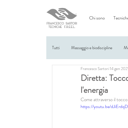
Chi sono
Tecniche
Tutti
Massaggio e biodiscipline
Me
Francesco Sartori
14 gen 202
Eventi
Diretta: Tocco
l'energia
Come attraverso il tocco è
https://youtu.be/dJiErd