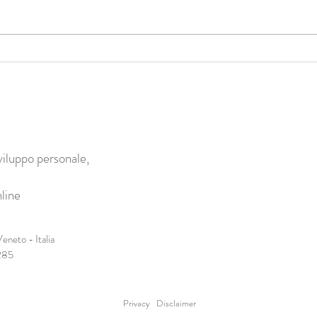
Come avviene davvero il
Perch
cambiamento? Perché è
profo
fondamentale lavorare sul corpo?
più d
calif
viluppo personale,
line
eneto - Italia
285
Privacy
Disclaimer