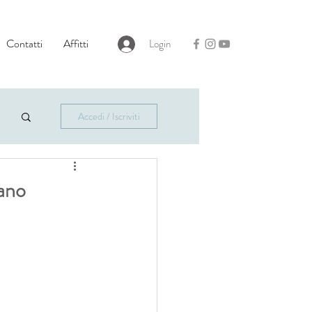
Contatti
Affitti
Login
Accedi / Iscriviti
rano