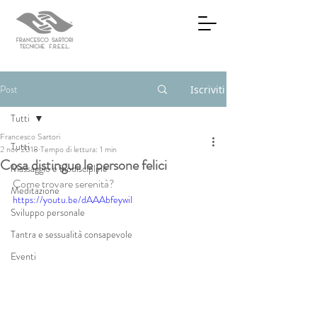
Post
Iscriviti
Tutti
Francesco Sartori
Tutti
2 nov 2018
Tempo di lettura: 1 min
Cosa distingue le persone felici
Massaggio e biodiscipline
Come trovare serenità?
Meditazione
https://youtu.be/dAAAbfeywiI
Sviluppo personale
Tantra e sessualità consapevole
Eventi