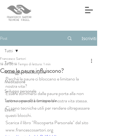
Post
Iscriviti
Tutti
Francesco Sartori
Tutti
18 dic 2018
Tempo di lettura: 1 min
Come le paure influiscono?
Massaggio e biodiscipline
Perchè le paure ci bloccano e limitano la 
Meditazione
nostra vita?
Sviluppo personale
Essere sommersi dalle paure porta alla non 
azione e perciò a limitare la nostra vita stessa.
Tantra e sessualità consapevole
Ci sono tecniche utili per rendere oltrepassare 
Eventi
questi blocchi.
Scarica il libro "Riscoperta Personale" dal sito 
www.francescosartori.org