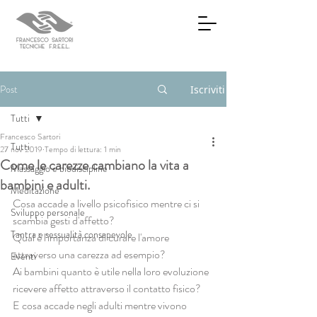
Post
Iscriviti
Tutti
Francesco Sartori
Tutti
27 nov 2019
Tempo di lettura: 1 min
Come le carezze cambiano la vita a
Massaggio e biodiscipline
bambini e adulti.
Meditazione
Cosa accade a livello psicofisico mentre ci si 
Sviluppo personale
scambia gesti d'affetto?
Tantra e sessualità consapevole
Qual è l'importanza di curare l'amore 
attraverso una carezza ad esempio?
Eventi
Ai bambini quanto è utile nella loro evoluzione 
ricevere affetto attraverso il contatto fisico?
E cosa accade negli adulti mentre vivono 