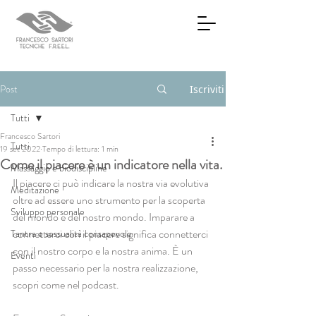
Post
Iscriviti
Tutti
Francesco Sartori
Tutti
19 set 2022
Tempo di lettura: 1 min
Come il piacere è un indicatore nella vita.
Massaggio e biodiscipline
Il piacere ci può indicare la nostra via evolutiva 
Meditazione
oltre ad essere uno strumento per la scoperta 
Sviluppo personale
del mondo e del nostro mondo. Imparare a 
connetterci con il piacere significa connetterci 
Tantra e sessualità consapevole
con il nostro corpo e la nostra anima. È un 
Eventi
passo necessario per la nostra realizzazione, 
scopri come nel podcast. 