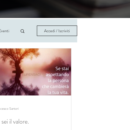
Eventi
Accedi / Iscriviti
cesco Sartori
 sei il valore.