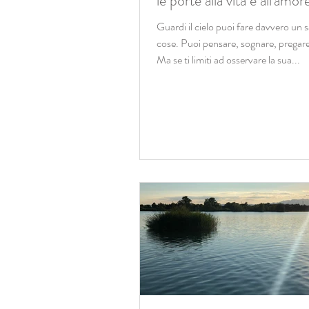
le porte alla vita e all'amor
Guardi il cielo puoi fare davvero un 
cose. Puoi pensare, sognare, pregar
Ma se ti limiti ad osservare la sua...