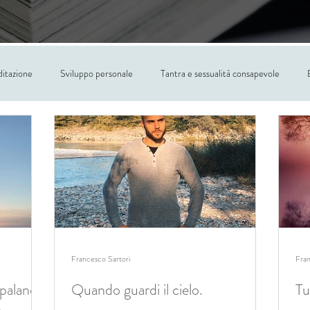
itazione
Sviluppo personale
Tantra e sessualità consapevole
Francesco Sartori
Fran
spalanca
Quando guardi il cielo.
Tu