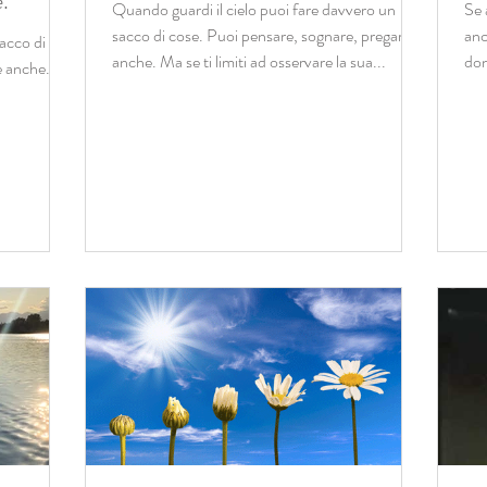
e.
Quando guardi il cielo puoi fare davvero un
Se 
sacco di cose. Puoi pensare, sognare, pregare
anc
sacco di
anche. Ma se ti limiti ad osservare la sua...
don
e anche.
che