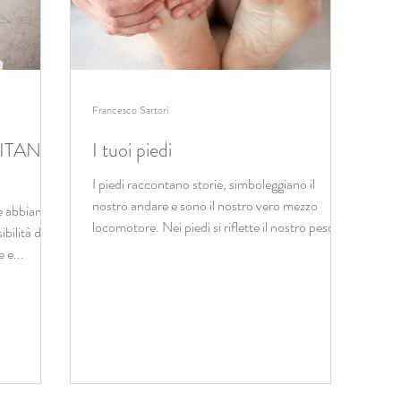
Francesco Sartori
MITANO
I tuoi piedi
I piedi raccontano storie, simboleggiano il
nostro andare e sono il nostro vero mezzo
he abbiamo
locomotore. Nei piedi si riflette il nostro peso
bilità di
e...
 e...