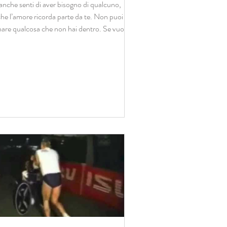
anche senti di aver bisogno di qualcuno,
he l’amore ricorda parte da te. Non puoi
are qualcosa che non hai dentro. Se vuoi
...