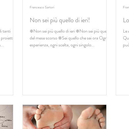
Francesco Sartori
Fran
Non sei più quello di ieri!
Lo
i tanti
❇️Non sei più quello di ieri ❇️Non sei più quello
Le 
proiettati a
del mese scorso ❇️Sei quello che sei ora Ogni
Que
...
esperienza, ogni scelta, ogni singolo...
può
"Lo