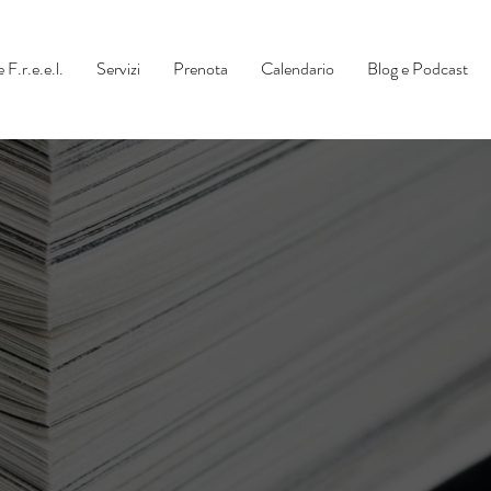
 F.r.e.e.l.
Servizi
Prenota
Calendario
Blog e Podcast