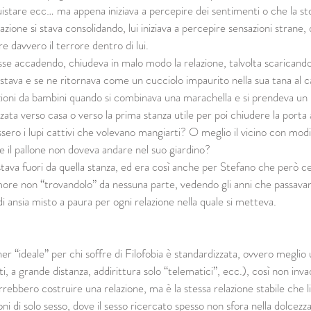
istare ecc… ma appena iniziava a percepire dei sentimenti o che la stor
lazione si stava consolidando, lui iniziava a percepire sensazioni strane,
re davvero il terrore dentro di lui. 
se accadendo, chiudeva in malo modo la relazione, talvolta scaricando
 stava e se ne ritornava come un cucciolo impaurito nella sua tana al c
zioni da bambini quando si combinava una marachella e si prendeva un b
zzata verso casa o verso la prima stanza utile per poi chiudere la porta 
sero i lupi cattivi che volevano mangiarti? O meglio il vicino con mod
e il pallone non doveva andare nel suo giardino?
 stava fuori da quella stanza, ed era così anche per Stefano che però 
 amore non “trovandolo” da nessuna parte, vedendo gli anni che passav
di ansia misto a paura per ogni relazione nella quale si metteva.
er “ideale” per chi soffre di Filofobia è standardizzata, ovvero meglio
, a grande distanza, addirittura solo “telematici”, ecc.), così non invad
ebbero costruire una relazione, ma è la stessa relazione stabile che li t
ioni di solo sesso, dove il sesso ricercato spesso non sfora nella dolcezz