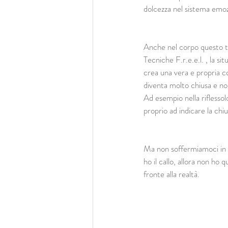
dolcezza nel sistema emoz
Anche nel corpo questo ti
Tecniche F.r.e.e.l. , la s
crea una vera e propria co
diventa molto chiusa e non
Ad esempio nella riflessol
proprio ad indicare la chi
Ma non soffermiamoci in q
ho il callo, allora non ho
fronte alla realtà.