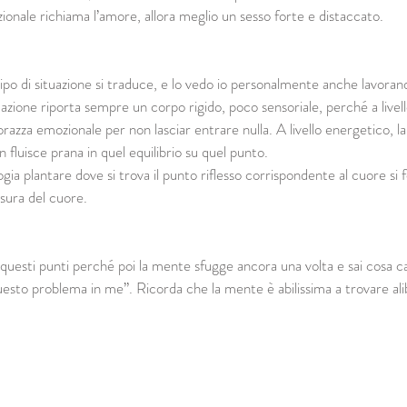
ionale richiama l’amore, allora meglio un sesso forte e distaccato.
po di situazione si traduce, e lo vedo io personalmente anche lavorand
ituazione riporta sempre un corpo rigido, poco sensoriale, perché a livel
razza emozionale per non lasciar entrare nulla. A livello energetico, l
 fluisce prana in quel equilibrio su quel punto.
ogia plantare dove si trova il punto riflesso corrispondente al cuore si 
usura del cuore.
uesti punti perché poi la mente sfugge ancora una volta e sai cosa c
 questo problema in me”. Ricorda che la mente è abilissima a trovare ali