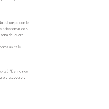
o sul corpo con le 
lo psicosomatico si 
a zona del cuore 
forma un callo 
apita? “Beh io non 
bi e a scappare di 