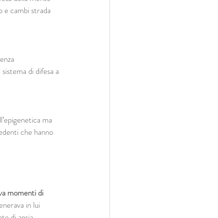
lo e cambi strada 
ienza 
 sistema di difesa a 
ll’epigenetica ma 
cedenti che hanno 
va momenti di 
nerava in lui 
te di ansia.