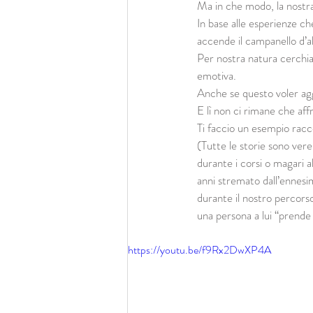
Ma in che modo, la nostr
In base alle esperienze ch
accende il campanello d’a
Per nostra natura cerchiam
emotiva.
Anche se questo voler aggi
E lì non ci rimane che aff
Ti faccio un esempio racco
(Tutte le storie sono ver
durante i corsi o magari a
anni stremato dall’ennesi
durante il nostro percors
una persona a lui “prende
https://youtu.be/f9Rx2DwXP4A