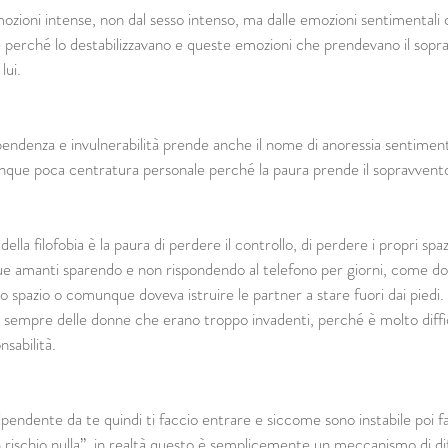
ozioni intense, non dal sesso intenso, ma dalle emozioni sentimentali
ose perché lo destabilizzavano e queste emozioni che prendevano il sop
lui.
pendenza e invulnerabilità prende anche il nome di anoressia sentiment
ue poca centratura personale perché la paura prende il sopravvento s
ella filofobia è la paura di perdere il controllo, di perdere i propri spaz
e amanti sparendo e non rispondendo al telefono per giorni, come dov
o spazio o comunque doveva istruire le partner a stare fuori dai piedi.
 sempre delle donne che erano troppo invadenti, perché è molto diffic
nsabilità.
ipendente da te quindi ti faccio entrare e siccome sono instabile poi f
n rischio nulla”, in realtà questo è semplicemente un meccanismo di di