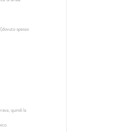
 (dovuto spesso 
ava, quindi la 
bico.