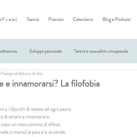
 F.r.e.e.l.
Servizi
Prenota
Calendario
Blog e Podcast
ditazione
Sviluppo personale
Tantra e sessualità consapevole
1
Tempo di lettura: 6 min
 e innamorarsi? La filofobia
i e i blocchi di mezzo ad ogni paura
ura di amare e innamorarsi.
 caso un meccanismo di difesa.
eale o meno) la paura si accende.