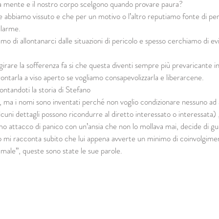
a mente e il nostro corpo scelgono quando provare paura?
e abbiamo vissuto e che per un motivo o l’altro reputiamo fonte di peri
llarme.
o di allontanarci dalle situazioni di pericolo e spesso cerchiamo di evi
rare la sofferenza fa si che questa diventi sempre più prevaricante in
rontarla a viso aperto se vogliamo consapevolizzarla e liberarcene.
ntandoti la storia di Stefano 
e, ma i nomi sono inventati perché non voglio condizionare nessuno ad 
lcuni dettagli possono ricondurre al diretto interessato o interessata)
mo attacco di panico con un’ansia che non lo mollava mai, decide di gu
o mi racconta subito che lui appena avverte un minimo di coinvolgim
 male”, queste sono state le sue parole.