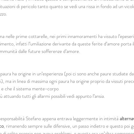
situazioni di pericolo tanto quanto se vedi una rissa in fondo ad un vico
ezzo.
ma nelle prime cottarelle, nei primi innamoramenti ha vissuto l’epeser
imento, infatti l’umiliazione derivante da queste ferite d’amore porta il
immunità dalle future sofferenze d’amore.
 paura ha origine in un’esperienza (poi ci sono anche paure studiate da
), ma in linea di massima ogni paura ha origine proprio da vissuti pre
a e che il sistema mente-corpo 
 attuando tutti gli allarmi possibili vedi appunto l’ansia.
 responsabilità Stefano appena entrava leggermente in intimità 
alterna
cco
, rimanendo sempre sulle difensive, un passo indietro e questo poi ge
e di solito proprio non aveva problemi, e questa era un’altra componen