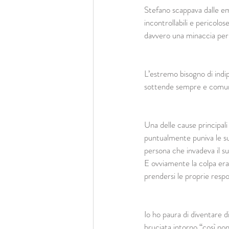
Stefano scappava dalle em
incontrollabili e pericol
davvero una minaccia per 
L’estremo bisogno di indi
sottende sempre e comunq
Una delle cause principali d
puntualmente puniva le su
persona che invadeva il su
E ovviamente la colpa era
prendersi le proprie respo
Io ho paura di diventare d
bruciata intorno “così no