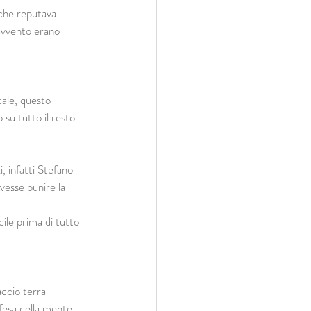
 che reputava 
ravvento erano 
ale, questo 
u tutto il resto.
i, infatti Stefano 
esse punire la 
ile prima di tutto 
accio terra 
fesa della mente 