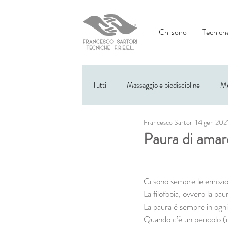
Chi sono
Tecniche
Tutti
Massaggio e biodiscipline
Me
Francesco Sartori
14 gen 202
Eventi
Paura di amare
Ci sono sempre le emozion
La filofobia, ovvero la pa
La paura è sempre in ogni
Quando c’è un pericolo (r