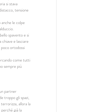
ia si stava 
 distacco, tensione 
 anche le colpe 
alduccio.
ello spavento e si 
a chiave e lasciare 
i poco ortodossi 
cercando come tutti 
ano sempre più 
 un partner 
e troppo gli spazi, 
errorizza, allora la 
a perché già la 