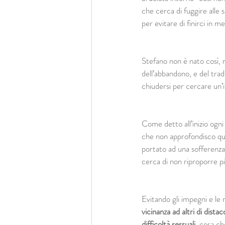
che cerca di fuggire alle 
per evitare di finirci in m
Stefano non è nato così, 
dell’abbandono, e del trad
chiudersi per cercare un’
Come detto all’inizio ogni
che non approfondisco qui
portato ad una sofferenz
cerca di non riproporre più
Evitando gli impegni e le
vicinanza ad altri di dista
difficoltà sessuali
, cosa ch