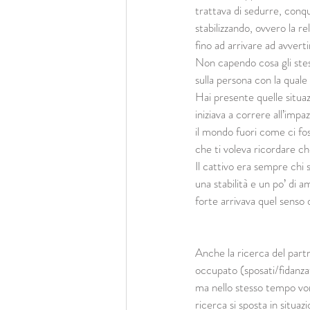
trattava di sedurre, conqu
stabilizzando, ovvero la re
fino ad arrivare ad avverti
Non capendo cosa gli stes
sulla persona con la quale
Hai presente quelle situa
iniziava a correre all’impa
il mondo fuori come ci fos
che ti voleva ricordare ch
Il cattivo era sempre chi
una stabilità e un po’ di
forte arrivava quel senso 
Anche la ricerca del partn
occupato (sposati/fidanzati
ma nello stesso tempo vorr
ricerca si sposta in situaz