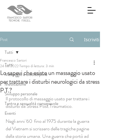
Post
Iscriviti
Tutti
Francesco Sartori
Tutti
24 ott 2022
Tempo di lettura: 3 min
Lo sapevi che esiste un massaggio usato
Massaggio e biodiscipline
per trattare i disturbi neurologici da stress
Meditazione
P.T.?
Sviluppo personale
Il protocollo di massaggio usato per trattare i 
Tantra e sessualità consapevole
disturbi da Stress Post.Traumatico.
Eventi
Negli anni '60  fino al 1975 durante la guerra 
del Vietnam si scrissero delle tragiche pagine 
della storia umana. Una guerra che portò ad 