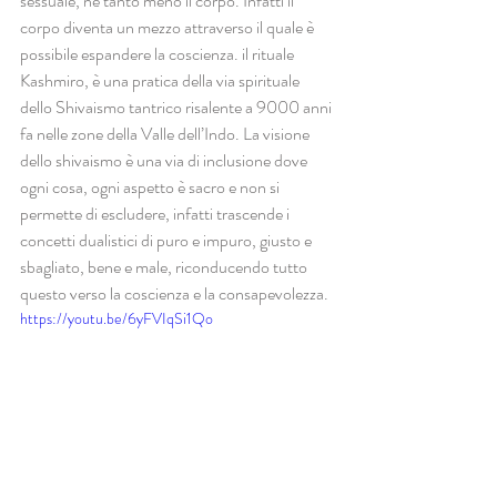
sessuale, né tanto meno il corpo. Infatti il 
corpo diventa un mezzo attraverso il quale è 
possibile espandere la coscienza. il rituale 
Kashmiro, è una pratica della via spirituale 
dello Shivaismo tantrico risalente a 9000 anni 
fa nelle zone della Valle dell’Indo. La visione 
dello shivaismo è una via di inclusione dove 
ogni cosa, ogni aspetto è sacro e non si 
permette di escludere, infatti trascende i 
concetti dualistici di puro e impuro, giusto e 
sbagliato, bene e male, riconducendo tutto 
questo verso la coscienza e la consapevolezza.  
https://youtu.be/6yFVIqSi1Qo