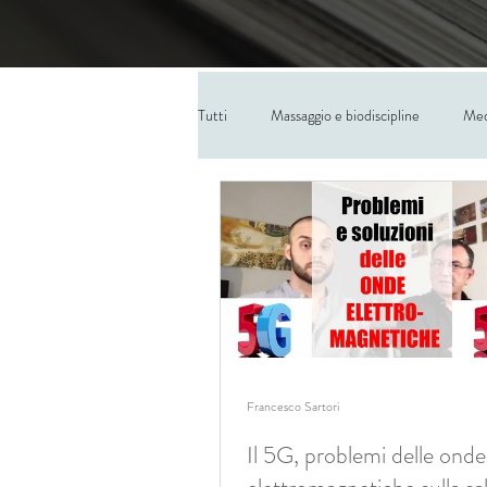
Tutti
Massaggio e biodiscipline
Med
Francesco Sartori
Il 5G, problemi delle onde