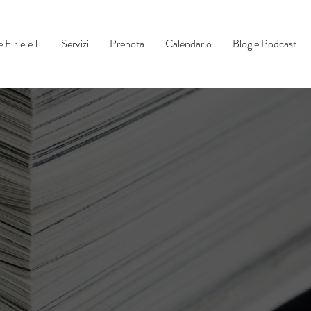
 F.r.e.e.l.
Servizi
Prenota
Calendario
Blog e Podcast