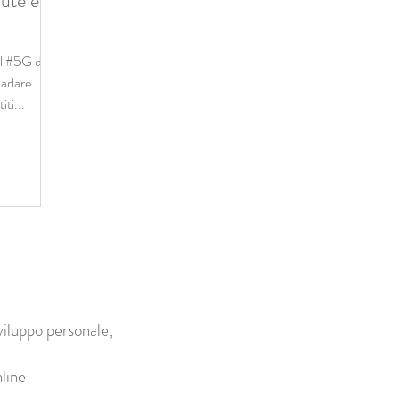
lute e
 #5G di
arlare.
iti...
viluppo personale,
line