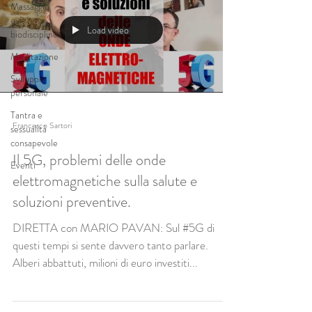
Massaggio
e
Load video
biodiscipline
Meditazione
Sviluppo
personale
Tantra e
Francesco Sartori
sessualità
consapevole
Il 5G, problemi delle onde
Eventi
elettromagnetiche sulla salute e
soluzioni preventive.
DIRETTA con MARIO PAVAN: Sul #5G di
questi tempi si sente davvero tanto parlare.
Alberi abbattuti, milioni di euro investiti...