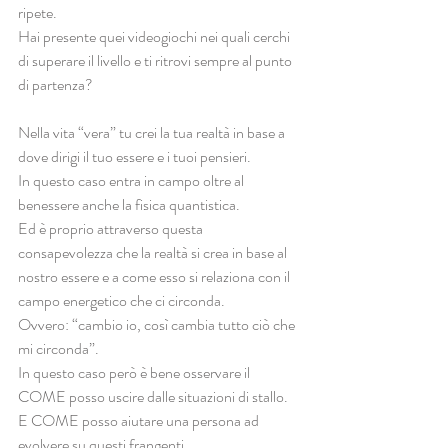
ripete.
Hai presente quei videogiochi nei quali cerchi 
di superare il livello e ti ritrovi sempre al punto 
di partenza?
Nella vita “vera” tu crei la tua realtà in base a 
dove dirigi il tuo essere e i tuoi pensieri.
In questo caso entra in campo oltre al 
benessere anche la fisica quantistica.
Ed è proprio attraverso questa 
consapevolezza che la realtà si crea in base al 
nostro essere e a come esso si relaziona con il 
campo energetico che ci circonda.
Ovvero: “cambio io, così cambia tutto ciò che 
mi circonda”.
In questo caso però è bene osservare il 
COME posso uscire dalle situazioni di stallo.
E COME posso aiutare una persona ad 
evolvere su questi frangenti.