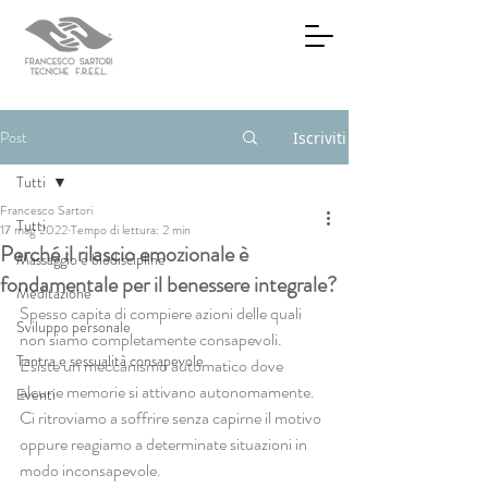
Post
Iscriviti
Tutti
Francesco Sartori
Tutti
17 mag 2022
Tempo di lettura: 2 min
Perché il rilascio emozionale è
Massaggio e biodiscipline
fondamentale per il benessere integrale?
Meditazione
Spesso capita di compiere azioni delle quali 
Sviluppo personale
non siamo completamente consapevoli.
Tantra e sessualità consapevole
Esiste un meccanismo automatico dove 
alcune memorie si attivano autonomamente.
Eventi
Ci ritroviamo a soffrire senza capirne il motivo 
oppure reagiamo a determinate situazioni in 
modo inconsapevole.