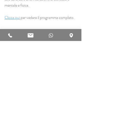
mentale e fisica.
Clicca qui
 per vedere il programma completo.
A presto Francesco Sartori
Massaggio e biodiscipline
Sviluppo personale
Post recenti
Mostra tutti