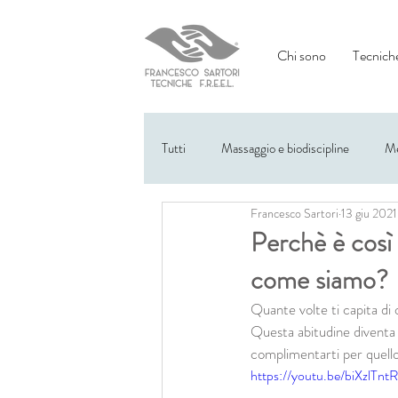
Chi sono
Tecniche
Tutti
Massaggio e biodiscipline
Me
Francesco Sartori
13 giu 2021
Eventi
Perchè è così 
come siamo?
Quante volte ti capita di 
Questa abitudine diventa d
complimentarti per quello
https://youtu.be/biXzlTntR