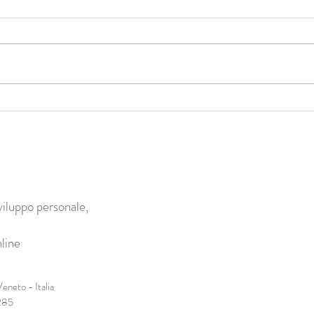
Come avviene davvero il
Dal c
cambiamento? Perché è
fiduc
fondamentale lavorare sul corpo?
biolo
viluppo personale,
line
eneto - Italia
285