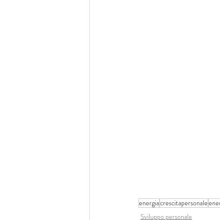
energia
crescitapersonale
ener
Sviluppo personale