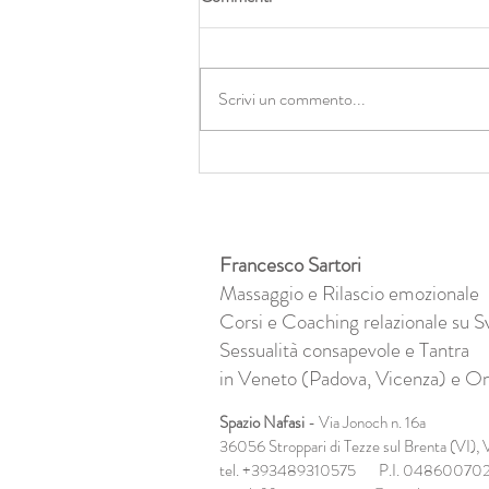
Scrivi un commento...
Abbracci di luce e zero
cambiamento: il lato oscuro
dell’olismo
Francesco Sartori
Massaggio e Rilascio emozionale
Corsi e Coaching relazionale su S
Sessualità consapevole e Tantra
in Veneto (Padova, Vicenza) e On
Spazio Nafasi
- Via Jonoch n. 16a
36056 Stroppari di Tezze sul Brenta (VI),
V
tel. +393489310575 P.I. 04860070