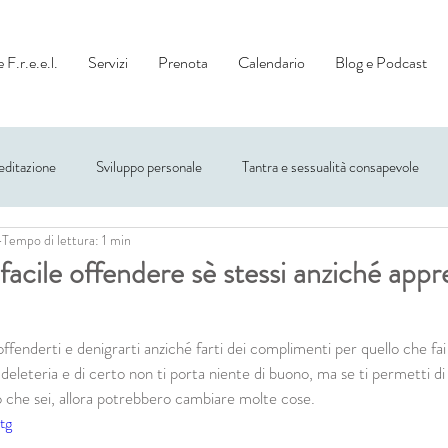
 F.r.e.e.l.
Servizi
Prenota
Calendario
Blog e Podcast
ditazione
Sviluppo personale
Tantra e sessualità consapevole
Tempo di lettura: 1 min
facile offendere sè stessi anziché appr
offenderti e denigrarti anziché farti dei complimenti per quello che fai
eleteria e di certo non ti porta niente di buono, ma se ti permetti di 
 che sei, allora potrebbero cambiare molte cose.
tg