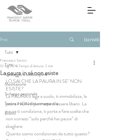
Post
Iscriviti
Tutti
Francesco Sartori
Tutti
10 lug 2018
Tempo di lettura: 2 min
La paura in sé non esiste
Massaggio e biodiscipline
LO SAI CHE LA PAURA IN SE’ NON 
Meditazione
ESISTE?
Sviluppo personale
La PAURA ti lega a suolo, ti immobilizza, la 
paura NON ti permette di essere libero. La 
Tantra e sessualità consapevole
paura ti condiziona, ti porta a fare scelte che 
Eventi
non vorresti “solo perché hai paura” di 
sbagliare. 
Quanto siamo condizionati da tutto questo?