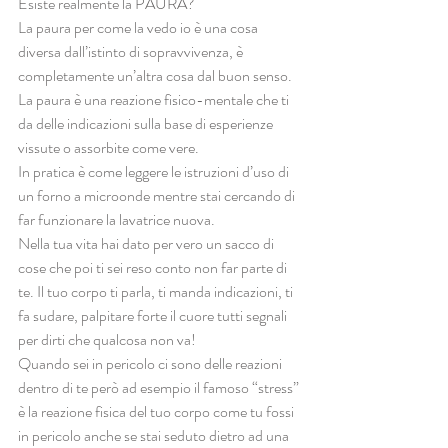
Esiste realmente la PAURA? 
La paura per come la vedo io è una cosa 
diversa dall’istinto di sopravvivenza, è 
completamente un’altra cosa dal buon senso.
La paura è una reazione fisico-mentale che ti 
da delle indicazioni sulla base di esperienze 
vissute o assorbite come vere.
In pratica è come leggere le istruzioni d’uso di 
un forno a microonde mentre stai cercando di 
far funzionare la lavatrice nuova. 
Nella tua vita hai dato per vero un sacco di 
cose che poi ti sei reso conto non far parte di 
te. Il tuo corpo ti parla, ti manda indicazioni, ti 
fa sudare, palpitare forte il cuore tutti segnali 
per dirti che qualcosa non va!
Quando sei in pericolo ci sono delle reazioni 
dentro di te però ad esempio il famoso “stress” 
è la reazione fisica del tuo corpo come tu fossi 
in pericolo anche se stai seduto dietro ad una 