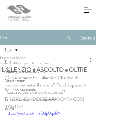
Post
Iscriviti
Tutti
Francesco Sartori
Tutti
11 mar 2019
Tempo di lettura: 1 min
IL SILENZIO è ASCOLTO e OLTRE
Massaggio e biodiscipline
Quale potenza ha il silenzio? Che tipo di 
Meditazione
ascolto permette il silenzio? Perchè spesso è 
Sviluppo personale
ricercato per un incontro con sé? 
E PERCHÉ A VOLTE SPAVENTA COSÌ 
Tantra e sessualità consapevole
TANTO?
Eventi
https://youtu.be/HlaOdp0qoPA