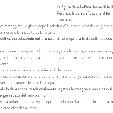
La figura della befana deriva dalla di
Perchta, la personificazione al fem
invernale.
iva festeggiata 12 giorni dopo il solstizio d’inverno e proprio nei giorni n
a morte e la rinascita della natura.
i celtici, introducendo nel loro calendario proprio la festa della dodice
a, la dea lunare, divinità non solo legata alla caccia, ma anche alla ve
e femminili, volasse sui campi coltivati, per propiziare la fertilità dei 
olante”.
na rappresentava anche la fertilità del popolo.
 era propiziatorio anche per la famiglia e l’energia sessuale e in parte 
ana che racchiude in sé la strega.
 simbolo della scopa, tradizionalmente legato alle streghe e non a caso s
ergie in vista del nuovo anno.
e la befana con la strega proprio perché non ha il cappello a punta, 
letto di stoffa al capo.