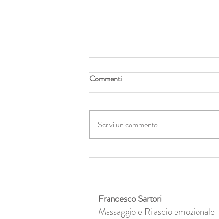
Commenti
Scrivi un commento...
Abbracci di luce e zero
cambiamento: il lato oscuro
dell’olismo
Francesco Sartori
Massaggio e Rilascio emozionale