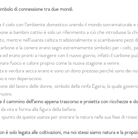
simbolo di connessione tra due mondi.
a il cielo con l’ambiente domestico unendo il mondo sovrannaturale 
rbone ai bambini cattivi è solo un riferimento a ciò che introdusse la c
nto, mentre nell’usanza celtica tradizionalmente si scambiavano pezzi 
 carbone e la cenere erano segni estremamente simbolici per i celti, p
a ed erano pronti a risorgere con il nuovo giorno, infatti il carbone può
nare fuoco e calore proprio come la nuova stagione a venire.
rutta e verdura secca erano e sono un dono prezioso perché sono dei nu
rno e non deperiscono.
ione del lavoro delle donne, simbolo della ninfa Egeria, la quale governa
 nuovo.
e il cammino dell’anno appena trascorso e proietta con ricchezze e do
a vita e forma alla figura della befana.
punto da questa usanza per onorare la natura nella sua fase di rinasci
on è solo legata alle coltivazioni, ma noi stessi siamo natura e la propizi