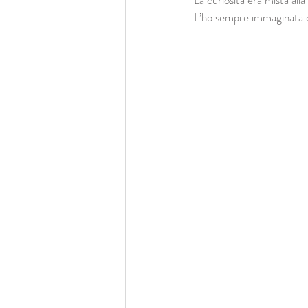
La curiosità era mista al
L’ho sempre immaginata co