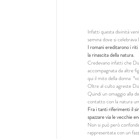
Infatti questa divinità ven
semina dove si celebrava l
I romani ereditarono i rit
la rinascita della natura.
Credevano infatti che Dian
accompagnata da altre figur
qui il mito della donna  “v
Oltre al culto agreste Dia
Quindi un omaggio alla dea
contatto con la natura um
Fra i tanti riferimenti il
spazzare via le vecchie en
Non si può però confonder
rappresentata con un fazzo