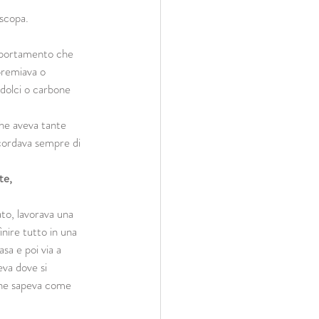
 scopa.
omportamento che 
premiava o 
 dolci o carbone 
he aveva tante 
cordava sempre di 
te, 
to, lavorava una 
inire tutto in una 
sa e poi via a 
eva dove si 
che sapeva come 