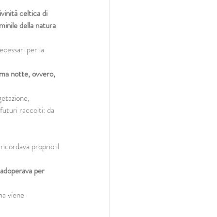
vinità celtica di 
minile della natura 
ecessari per la 
sima notte, ovvero, 
getazione, 
futuri raccolti: da 
ricordava proprio il 
i adoperava per 
ma viene 