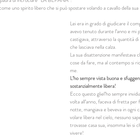
la paura di incrociare “LA BEFANA”!
me uno spirito libero che si può spostare volando a cavallo della sua
Lei era in grado di giudicare il c
avevo tenuto durante l’anno e mi 
castigava, attraverso la quantità di
che lasciava nella calza.
La sua disattenzione manifestava c
cose da fare, ma al contempo si ri
me. 
L’ho sempre vista buona e sfuggen
sostanzialmente libera!
Ecco questo gliel’ho sempre invidia
volta all’anno, faceva di fretta per f
notte, mangiava e beveva in ogni ca
volare libera nel cielo, nessuno sap
trovasse casa sua, insomma lei si 
vivere!