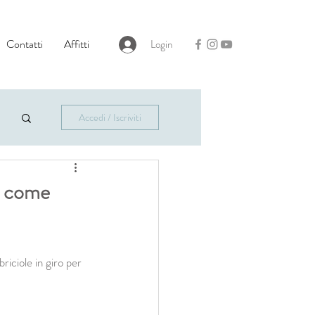
Contatti
Affitti
Login
Accedi / Iscriviti
e come
iciole in giro per 