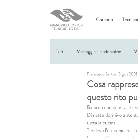
Chi sono
Tecniche
Tutti
Massaggio e biodiscipline
Me
Francesco Sartori
5 gen 2021
Eventi
Cosa rapprese
questo rito pu
Ricordo con quanta attesa
Di notte dormivo a stento 
tutta la cucina.
Tendevo l’orecchio in att