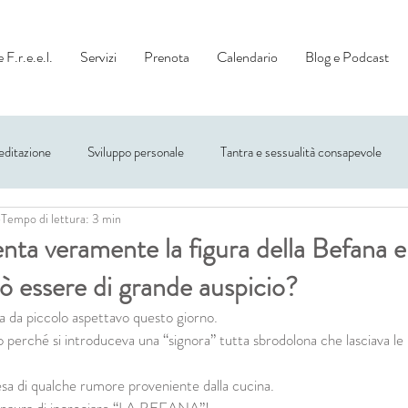
 F.r.e.e.l.
Servizi
Prenota
Calendario
Blog e Podcast
ditazione
Sviluppo personale
Tantra e sessualità consapevole
Tempo di lettura: 3 min
nta veramente la figura della Befana 
ò essere di grande auspicio?
 da piccolo aspettavo questo giorno.
perché si introduceva una “signora” tutta sbrodolona che lasciava le br
esa di qualche rumore proveniente dalla cucina.