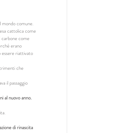
e il mondo comune.
hiesa cattolica come 
di carbone come 
erché erano 
 essere riattivato 
trimenti che 
va il passaggio 
ni al nuovo anno.
ta. 
azione di rinascita 