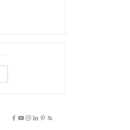
orpo in difesa al corpo in
ia: il massaggio come via
gica al cambiamento