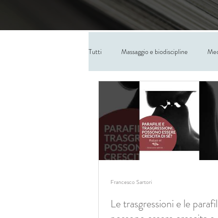
Tutti
Massaggio e biodiscipline
Med
Francesco Sartori
Le trasgressioni e le parafil