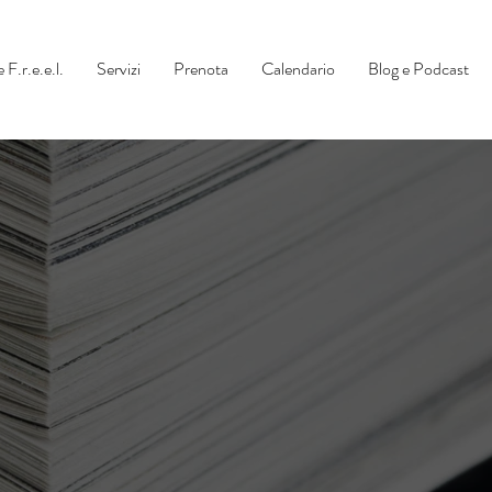
 F.r.e.e.l.
Servizi
Prenota
Calendario
Blog e Podcast