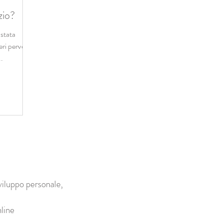
zio?
 stata
eri perversi
..
viluppo personale,
line