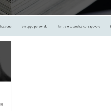
itazione
Sviluppo personale
Tantra e sessualità consapevole
ie