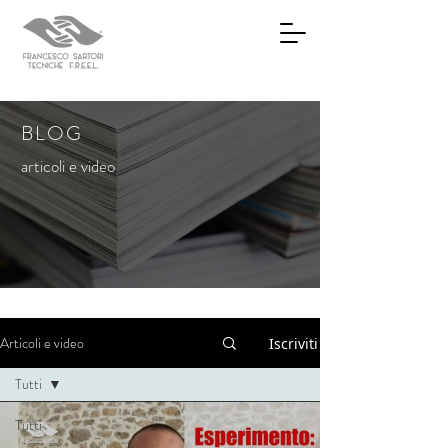
BLOG
articoli e video
Articoli e video
Iscriviti
Tutti
Tutti