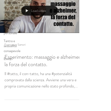
Massaggio
e
Load video
biodiscipline
Meditazione
Sviluppo
personale
Tantra e
Francesco Sartori
sessualità
consapevole
Esperimento: massaggio e alzheimer,
Eventi
la forza del contatto.
Il #tatto, il con-tatto, ha una #potenzialità
comprovata dalla scienza. Avviene una vera e
propria comunicazione nello stato profondo,...