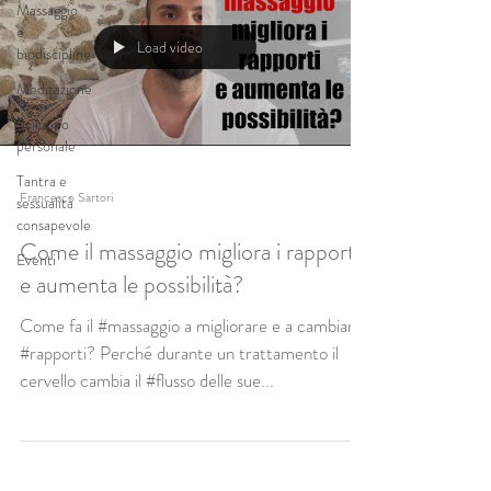
Massaggio
e
Load video
biodiscipline
Meditazione
Sviluppo
personale
Tantra e
Francesco Sartori
sessualità
consapevole
Come il massaggio migliora i rapporti
Eventi
e aumenta le possibilità?
Come fa il #massaggio a migliorare e a cambiare i
#rapporti? Perché durante un trattamento il
cervello cambia il #flusso delle sue...