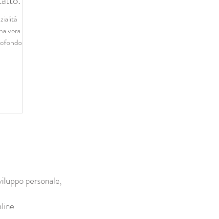
tatto.
zialità
na vera e
ofondo,...
viluppo personale,
line