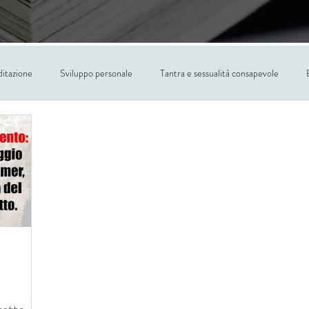
itazione
Sviluppo personale
Tantra e sessualità consapevole