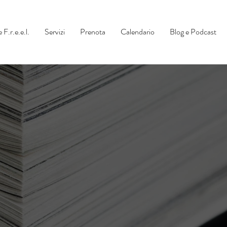
 F.r.e.e.l.
Servizi
Prenota
Calendario
Blog e Podcast