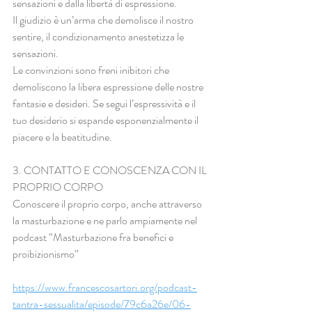
sensazioni e dalla libertà di espressione.
Il giudizio è un’arma che demolisce il nostro 
sentire, il condizionamento anestetizza le 
sensazioni. 
Le convinzioni sono freni inibitori che 
demoliscono la libera espressione delle nostre 
fantasie e desideri. Se segui l’espressività e il 
tuo desiderio si espande esponenzialmente il 
piacere e la beatitudine.
3. CONTATTO E CONOSCENZA CON IL 
PROPRIO CORPO
Conoscere il proprio corpo, anche attraverso 
la masturbazione e ne parlo ampiamente nel 
podcast “Masturbazione fra benefici e 
proibizionismo”
https://www.francescosartori.org/podcast-
tantra-sessualita/episode/79c6a26e/06-