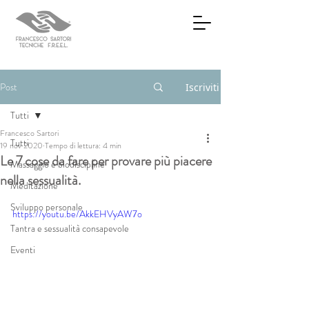
Post
Iscriviti
Tutti
Francesco Sartori
Tutti
19 nov 2020
Tempo di lettura: 4 min
Le 7 cose da fare per provare più piacere
Massaggio e biodiscipline
nella sessualità.
Meditazione
Sviluppo personale
https://youtu.be/AkkEHVyAW7o
Tantra e sessualità consapevole
Eventi