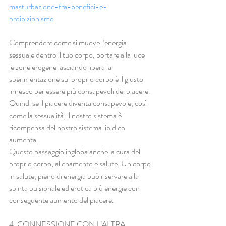
masturbazione-fra-benefici-e-
proibizionismo
Comprendere come si muove l’energia 
sessuale dentro il tuo corpo, portare alla luce 
le zone erogene lasciando libera la 
sperimentazione sul proprio corpo è il giusto 
innesco per essere più consapevoli del piacere. 
Quindi se il piacere diventa consapevole, così 
come la sessualità, il nostro sistema è 
ricompensa del nostro sistema libidico 
aumenta.
Questo passaggio ingloba anche la cura del 
proprio corpo, allenamento e salute. Un corpo 
in salute, pieno di energia può riservare alla 
spinta pulsionale ed erotica più energie con 
conseguente aumento del piacere.
4. CONNESSIONE CON L’ALTRA 