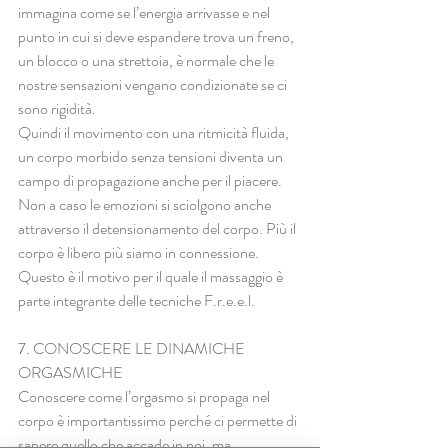
immagina come se l’energia arrivasse e nel 
punto in cui si deve espandere trova un freno, 
un blocco o una strettoia, è normale che le 
nostre sensazioni vengano condizionate se ci 
sono rigidità.
Quindi il movimento con una ritmicità fluida, 
un corpo morbido senza tensioni diventa un 
campo di propagazione anche per il piacere. 
Non a caso le emozioni si sciolgono anche 
attraverso il detensionamento del corpo. Più il 
corpo è libero più siamo in connessione. 
Questo è il motivo per il quale il massaggio è 
parte integrante delle tecniche F.r.e.e.l. 
7. CONOSCERE LE DINAMICHE 
ORGASMICHE
Conoscere come l’orgasmo si propaga nel 
corpo è importantissimo perché ci permette di 
sapere quello che accade in noi, ma 