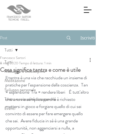
Post
Iscriviti
Tutti
Francesco Sartori
Tutti
8 mag 2020
Tempo di lettura: 1 min
Cosa significa tantra e come è utile
Massaggio e biodiscipline
Il tantra è una via che racchiude un insieme di 
Meditazione
pratiche per l’espansione della coscienza.  Tan 
Sviluppo personale
= espansione  Tra = rendere liberi    È tutt’altro 
che una via semplice perché è richiesto 
Tantra e sessualità consapevole
mettersi in gioco e forgiare quello di cui sei 
Eventi
convinto di essere per fare emergere quello 
che sei.  Avere fiducia in sé è una grande 
opportunità, non agganciarsi a nulla, a 