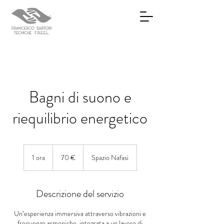
Bagni di suono e
riequilibrio energetico
70
euro
1 ora
1
70 €
Spazio Nafasi
o
r
Descrizione del servizio
Un’esperienza immersiva attraverso vibrazioni e
frequenze armoniche, integrata a un lavoro di