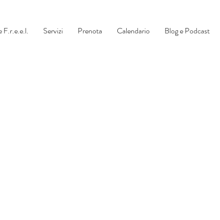
 F.r.e.e.l.
Servizi
Prenota
Calendario
Blog e Podcast