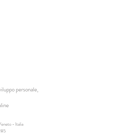
viluppo personale,
line
eneto - Italia
285