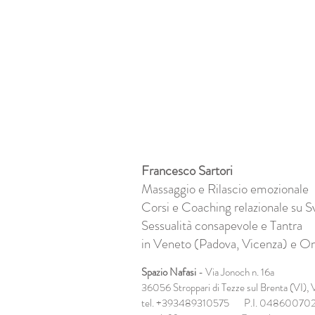
Francesco Sartori
Massaggio e Rilascio emozionale
Corsi e Coaching relazionale su S
Sessualità consapevole e Tantra
in Veneto (Padova, Vicenza) e On
Spazio Nafasi
- Via Jonoch n. 16a
36056 Stroppari di Tezze sul Brenta (VI),
V
tel. +393489310575 P.I. 04860070