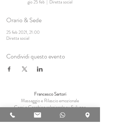
gio 25 feb
  |  
Diretta social
Orario & Sede
25 feb 2021, 21:00
Diretta social
Condividi questo evento
Francesco Sartori
Massaggio e Rilascio emozionale
Corsi e Coaching relazionale su Sviluppo
personale,
Sessualità consapevole e Tantra
in Veneto (Padova, Vicenza) e Online
Privacy
Disclaimer