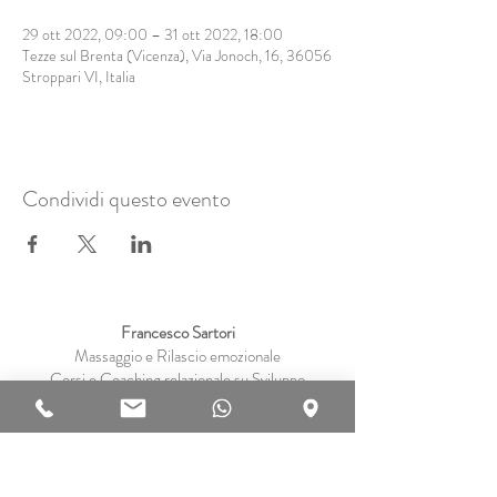
29 ott 2022, 09:00 – 31 ott 2022, 18:00
Tezze sul Brenta (Vicenza), Via Jonoch, 16, 36056
Stroppari VI, Italia
Condividi questo evento
Francesco Sartori
Massaggio e Rilascio emozionale
Corsi e Coaching relazionale su Sviluppo
personale,
Sessualità consapevole e Tantra
in Veneto (Padova, Vicenza) e Online
Privacy
Disclaimer