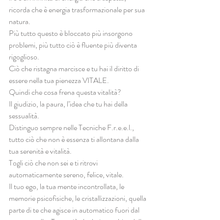
ricorda che è energia trasformazionale per sua 
natura.
Più tutto questo è bloccato più insorgono 
problemi, più tutto ciò è fluente più diventa 
rigoglioso.
Ciò che ristagna marcisce e tu hai il diritto di 
essere nella tua pienezza VITALE.
Quindi che cosa frena questa vitalità?
Il giudizio, la paura, l’idea che tu hai della 
sessualità.
Distinguo sempre nelle Tecniche F.r.e.e.l., 
tutto ciò che non è essenza ti allontana dalla 
tua serenità e vitalità.
Togli ciò che non sei e ti ritrovi 
automaticamente sereno, felice, vitale.
Il tuo ego, la tua mente incontrollata, le 
memorie psicofisiche, le cristallizzazioni, quella 
parte di te che agisce in automatico fuori dal 