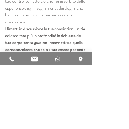
tuo controllo. Tutto ciò che hai assorbito dalle 
esperienze dagli insegnamenti, dai dogmi che 
hai ritenuto veri e che mai hai messo in 
discussione.
Rimetti in discussione le tue convinzioni, inizia 
ad ascoltare più in profondità le richieste del 
tuo corpo senza giudizio, riconnettiti a quella 
consapevolezza che solo il tuo essere possiede.
Ascoltati in profondità e sperimentati, 
connettiti con quell’energia che ti sta 
aspettando da sempre che è lì dal primo 
istante in cui hai iniziato ad esistere grazie a 
questa stessa energia.
Solo in quell’istante ritrovi in pienezza la tua 
forza al di là di ciò che non sei.
Francesco