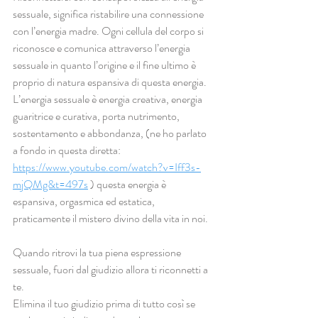
sessuale, significa ristabilire una connessione 
con l’energia madre. Ogni cellula del corpo si 
riconosce e comunica attraverso l’energia 
sessuale in quanto l’origine e il fine ultimo è 
proprio di natura espansiva di questa energia.
L’energia sessuale è energia creativa, energia 
guaritrice e curativa, porta nutrimento, 
sostentamento e abbondanza, (ne ho parlato 
a fondo in questa diretta: 
https://www.youtube.com/watch?v=Iff3s-
mjQMg&t=497s
 ) questa energia è 
espansiva, orgasmica ed estatica, 
praticamente il mistero divino della vita in noi.
Quando ritrovi la tua piena espressione 
sessuale, fuori dal giudizio allora ti riconnetti a 
te.
Elimina il tuo giudizio prima di tutto così se 