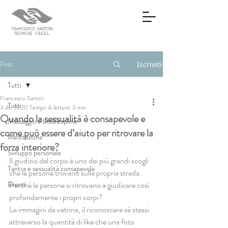
Post
Iscriviti
Tutti
Francesco Sartori
Tutti
3 dic 2020
Tempo di lettura: 3 min
Quando la sessualità è consapevole e
Massaggio e biodiscipline
come può essere d’aiuto per ritrovare la
Meditazione
forza interiore?
Sviluppo personale
Il giudizio del corpo è uno dei più grandi scogli 
Tantra e sessualità consapevole
che le persone trovano sulla propria strada. 
Eventi
Perché le persone si ritrovano a giudicare così 
profondamente i propri corpi?
Le immagini da vetrina, il riconoscere sé stessi 
attraverso la quantità di like che una foto 