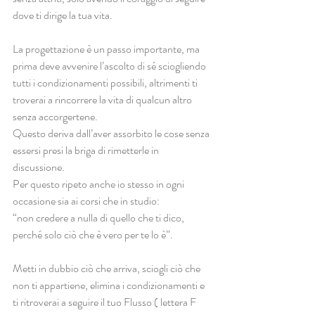
dove ti dirige la tua vita. 
La progettazione è un passo importante, ma 
prima deve avvenire l’ascolto di sé sciogliendo 
tutti i condizionamenti possibili, altrimenti ti 
troverai a rincorrere la vita di qualcun altro 
senza accorgertene.
Questo deriva dall’aver assorbito le cose senza 
essersi presi la briga di rimetterle in 
discussione.
Per questo ripeto anche io stesso in ogni 
occasione sia ai corsi che in studio:
“non credere a nulla di quello che ti dico,  
perché solo ciò che è vero per te lo è”.
Metti in dubbio ciò che arriva, sciogli ciò che 
non ti appartiene, elimina i condizionamenti e 
ti ritroverai a seguire il tuo Flusso ( lettera F 