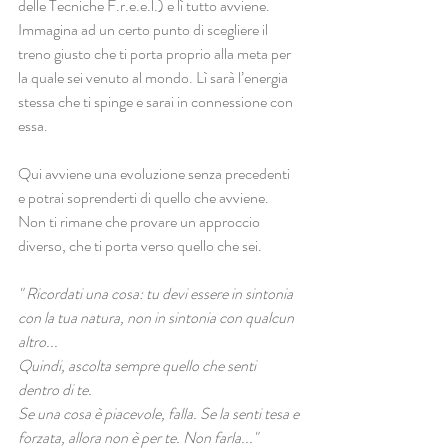
delle Tecniche F.r.e.e.l.) e lì tutto avviene.
Immagina ad un certo punto di scegliere il 
treno giusto che ti porta proprio alla meta per 
la quale sei venuto al mondo. Lì sarà l’energia 
stessa che ti spinge e sarai in connessione con 
essa. 
Qui avviene una evoluzione senza precedenti 
e potrai soprenderti di quello che avviene.
Non ti rimane che provare un approccio 
diverso, che ti porta verso quello che sei.
" Ricordati una cosa: tu devi essere in sin­tonia 
con la tua natura, non in sintonia con qualcun 
altro...
Quindi, ascolta sempre quello che senti 
dentro di te.
Se una cosa è piace­vole, falla. Se la senti tesa e 
forzata, allora non è per te. Non farla..."