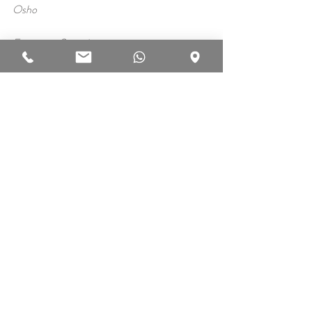
Osho
Francesco Sartori
Meditazione
Sviluppo personale
Post recenti
Mostra tutti