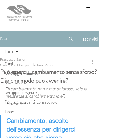
Post
Iscriviti
Tutti
Francesco Sartori
Tutti
6 nov 2020
Tempo di lettura: 2 min
Può esserci il cambiamento senza sforzo?
Massaggio e biodiscipline
E in che modo può avvenire?
Meditazione
“Il cambiamento non è mai doloroso, solo la 
Sviluppo personale
resistenza al cambiamento lo è”. 
Tantra e sessualità consapevole
 Buddha
Eventi
Cambiamento, ascolto 
dell’essenza per dirigerci 
verso ciò che siamo.