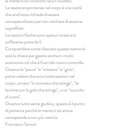
la mente fuori controllo ne è il risultato.
La reazione spontanea nel corpo è una verità 
che anch'essa richiede di essere 
consapevolizzata per non rischiare di esserne 
sopraffatti.
Le reazioni fisiche sono spesso innate e la 
sofferenza parte da lì.
Comprendere come rilasciare queste memorie 
sarà la chiave per gestire anche in modo 
autonomo ciò che è fuori dal nostro controllo.
Osserva la "paura" la "tristezza" la "gioia", 
potrai vedere che sono tutte reazioni nel 
corpo, ovvero "lo stomaco che stringe", "le 
lacrime con la gola che stringe", o un "sussulto 
al cuore".
Osserva tutto senza giudizio, questo è il punto 
di partenza perché la mente ti sia amica 
consapevole e non più nemica.
Francesco Sartori