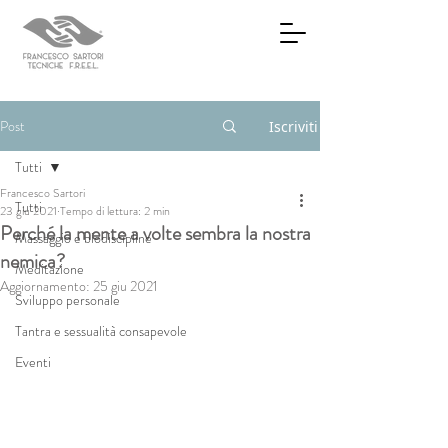
Post
Iscriviti
Tutti
Francesco Sartori
Tutti
23 giu 2021
Tempo di lettura: 2 min
Perché la mente a volte sembra la nostra
Massaggio e biodiscipline
nemica?
Meditazione
Aggiornamento:
25 giu 2021
Sviluppo personale
Tantra e sessualità consapevole
Eventi