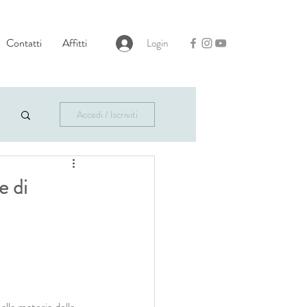
Contatti
Affitti
Login
Accedi / Iscriviti
e di