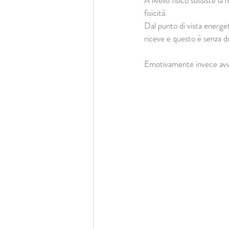
A livello fisico sussiste 
fisicità.
Dal punto di vista energeti
riceve e questo è senza 
Emotivamente invece avvie