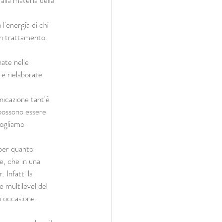
alla materia della 
l'energia di chi 
un trattamento.
ate nelle 
e rielaborate 
nicazione tant'è 
possono essere 
vogliamo 
per quanto 
e, che in una 
 Infatti la 
 multilevel del 
i occasione.