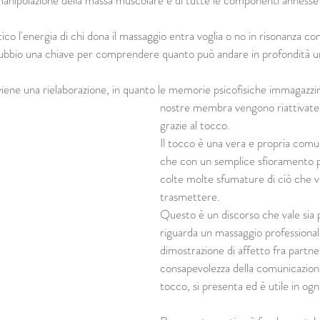
la manipolazione della massa muscolare e di tutte le componenti annesse 
co l'energia di chi dona il massaggio entra voglia o no in risonanza con 
dubbio una chiave per comprendere quanto può andare in profondità 
ne una rielaborazione, in quanto le memorie psicofisiche immagazzin
nostre membra vengono riattivate 
grazie al tocco.
Il tocco è una vera e propria comu
che con un semplice sfioramento 
colte molte sfumature di ciò che 
trasmettere.
Questo è un discorso che vale sia 
riguarda un massaggio professional
dimostrazione di affetto fra partner.
consapevolezza della comunicazione
tocco, si presenta ed è utile in ogn