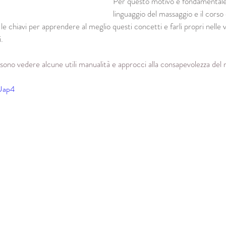
Per questo motivo è fondamentale
linguaggio del massaggio e il cors
e chiavi per apprendere al meglio questi concetti e farli propri nelle v
.
sono vedere alcune utili manualità e approcci alla consapevolezza del
HUap4