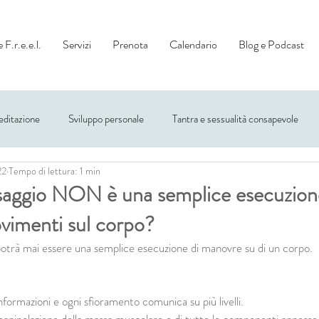
 F.r.e.e.l.
Servizi
Prenota
Calendario
Blog e Podcast
ditazione
Sviluppo personale
Tantra e sessualità consapevole
22
Tempo di lettura: 1 min
saggio NON è una semplice esecuzion
imenti sul corpo?
potrà mai essere una semplice esecuzione di manovre su di un corpo.
informazioni e ogni sfioramento comunica su più livelli.