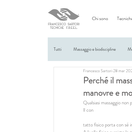
Chi sono
Tecniche
Tutti
Massaggio e biodiscipline
Me
Francesco Sartori
28 mar 20
Eventi
Perché il mas
manovre e mov
Qualsiasi massaggio non 
Il con
tatto fisico porta con sé 