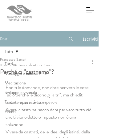
Post
Iscriviti
Tutti
Francesco Sartori
Tutti
16 dic 2018
Tempo di lettura: 1 min
Perché ci “castriamo”?
Massaggio e biodiscipline
Meditazione
Poniti le domande, non dare per vero le cose 
Sviluppo personale
"solo perchè le dicono gli altri", ma chiediti 
cosa ti rappresenta.
Tantra e sessualità consapevole
Avere la testa nel sacco dare per vero tutto ciò 
Eventi
che ti viene detto e imposto non è una 
soluzione.
Vivere da castrati, delle idee, degli istinti, della 