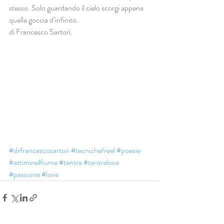
stesso. Solo guardando il cielo scorgi appena 
quella goccia d’infinito. 
di Francesco Sartori. 
#drfrancescosartori
#tecnichefreel
#poesie
#attiminelfiume
#tantra
#tantralove
#passione
#love