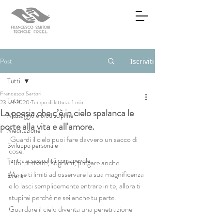
Post
Iscriviti
Tutti
Francesco Sartori
Tutti
23 set 2020
Tempo di lettura: 1 min
La poesia che c’è in cielo spalanca le
Massaggio e biodiscipline
porte alla vita e all'amore.
Meditazione
 Guardi il cielo puoi fare davvero un sacco di 
Sviluppo personale
cose. 
Tantra e sessualità consapevole
Puoi pensare, sognare, pregare anche. 
Ma se ti limiti ad osservare la sua magnificenza 
Eventi
e lo lasci semplicemente entrare in te, allora ti 
stupirai perché ne sei anche tu parte. 
Guardare il cielo diventa una penetrazione 