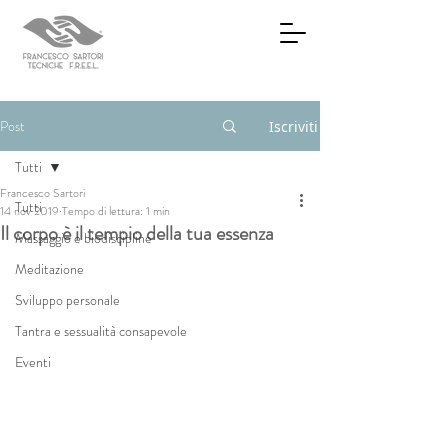
Post
Iscriviti
Tutti
Francesco Sartori
Tutti
14 nov 2019
Tempo di lettura: 1 min
Il corpo è il tempio della tua essenza
Massaggio e biodiscipline
Meditazione
Sviluppo personale
Tantra e sessualità consapevole
Eventi